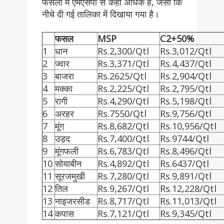
फसलों में एमएसपी से कहीं अधिक है, जैसा कि
नीचे दी गई तालिका में दिखाया गया है।
फसल
MSP
C2+50%
1
धान
Rs.2,300/Qtl
Rs.3,012/Qtl
2
ज्वार
Rs.3,371/Qtl
Rs.4,437/Qtl
3
बाजरा
Rs.2625/Qtl
Rs.2,904/Qtl
4
मक्का
Rs.2,225/Qtl
Rs.2,795/Qtl
5
रागी
Rs.4,290/Qtl
Rs.5,198/Qtl
6
अरहर
Rs.7550/Qtl
Rs.9,756/Qtl
7
मूंग
Rs.8,682/Qtl
Rs.10,956/Qtl
8
उड़द
Rs.7,400/Qtl
Rs.9744/Qtl
9
मूंगफली
Rs.6,783/Qtl
Rs.8,496/Qtl
10
सोयाबीन
Rs.4,892/Qtl
Rs.6437/Qtl
11
सूरजमुखी
Rs.7,280/Qtl
Rs.9,891/Qtl
12
तिल
Rs.9,267/Qtl
Rs.12,228/Qtl
13
नाइजरसीड
Rs.8,717/Qtl
Rs.11,013/Qtl
14
कपास
Rs.7,121/Qtl
Rs.9,345/Qtl