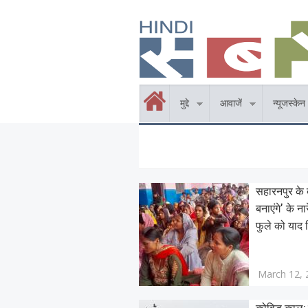
Skip to main content
होम
मुद्दे
आवाजें
न्यूजस्केन
सहारनपुर के बी
बनाएंगे' के न
फुले को याद 
March 12, 
कोविड काल: द