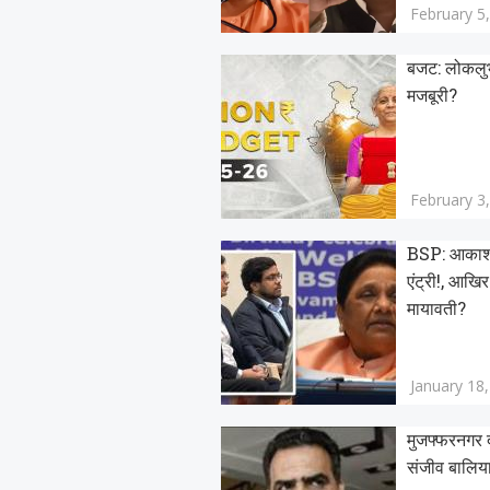
February 5
बजट: लोकलुभा
मजबूरी?
February 3
BSP: आकाश क
एंट्री!, आखिर 
मायावती?
January 18
मुजफ्फरनगर दंग
संजीव बालिय