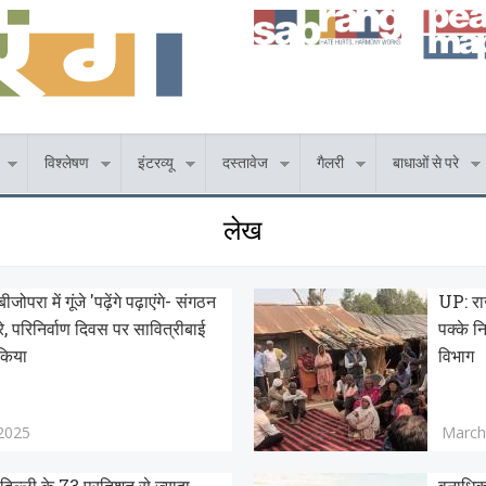
विश्लेषण
इंटरव्यू
दस्तावेज
गैलरी
बाधाओं से परे
लेख
जोपरा में गूंजे 'पढ़ेंगे पढ़ाएंगे- संगठन
UP: राज
ारे, परिनिर्वाण दिवस पर सावित्रीबाई
पक्के न
किया
विभाग
2025
March
िल्ली के 73 प्रतिशत से ज्यादा
वनाधिका