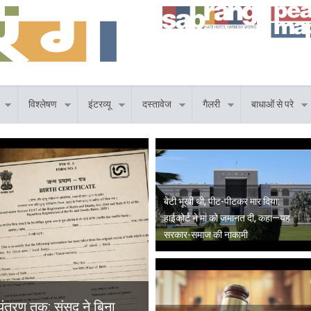
विश्लेषण
इंटरव्यू
दस्तावेज
गैलरी
बाधाओं से परे
बेटी भूखी थी, पीट-पीटकर मार दिया:
हाईकोर्ट ने मां को जमानत दी, कहा—यह
सरकार-समाज की नाकामी
त्रण तक: संसद ने बिना