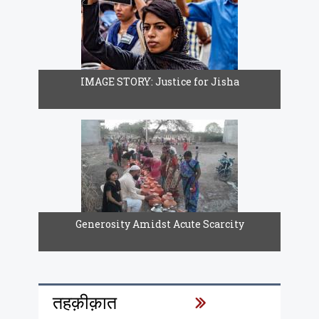
IMAGE STORY: Justice for Jisha
Generosity Amidst Acute Scarcity
तहक़ीक़ात