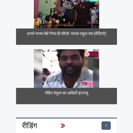
अगले जनम मोहे गैय्या ही कीजो: गायक राहुल राम (वीडियो)
रोहित वेमुला का आखिरी इंटरव्यू
रीडिंग
›