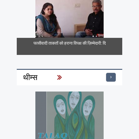
फासीवादी ताकतों को हराना विपक्ष की ज़िम्मेदारी: दि
थीम्स
›