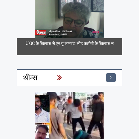
UGC के खिलाफ जे.एन.यू लामबंद: सीट कटौती के खिलाफ स
थीम्स
›