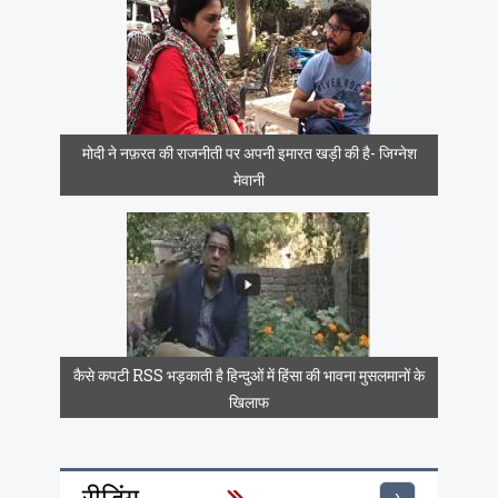
मोदी ने नफ़रत की राजनीती पर अपनी इमारत खड़ी की है- जिग्नेश
मेवानी
कैसे कपटी RSS भड़काती है हिन्दुओं में हिंसा की भावना मुसलमानों के
खिलाफ
रीडिंग
›