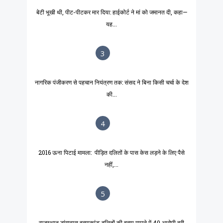
बेटी भूखी थी, पीट-पीटकर मार दिया: हाईकोर्ट ने मां को जमानत दी, कहा—
यह...
3
नागरिक पंजीकरण से पहचान नियंत्रण तक: संसद ने बिना किसी चर्चा के देश
की...
4
2016 ऊना पिटाई मामला: पीड़ित दलितों के पास केस लड़ने के लिए पैसे
नहीं,...
5
राजस्थान डांगावास हत्याकांड: दलितों की हत्या मामले में 40 आरोपी बरी