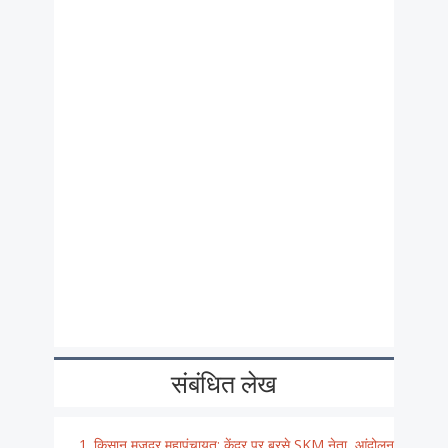
संबंधित लेख
किसान मजदूर महापंचायत: केंद्र पर बरसे SKM नेता, आंदोलन