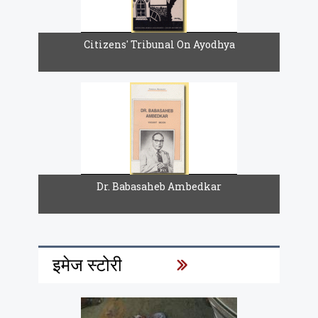
Citizens' Tribunal On Ayodhya
Dr. Babasaheb Ambedkar
इमेज स्टोरी