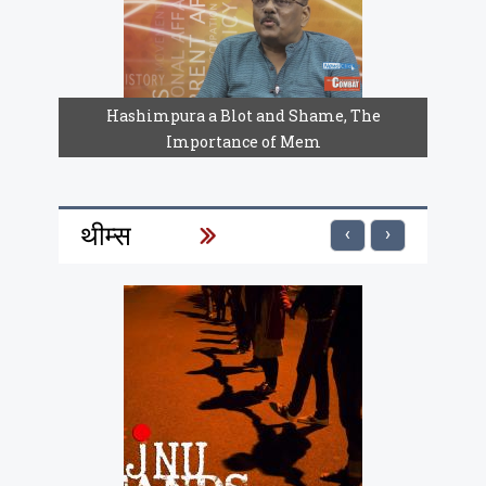
Hashimpura a Blot and Shame, The
Importance of Mem
थीम्स
‹
›