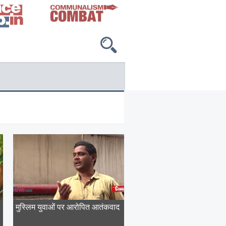
मुस्लिम युवाओं पर आरोपित आतंकवाद