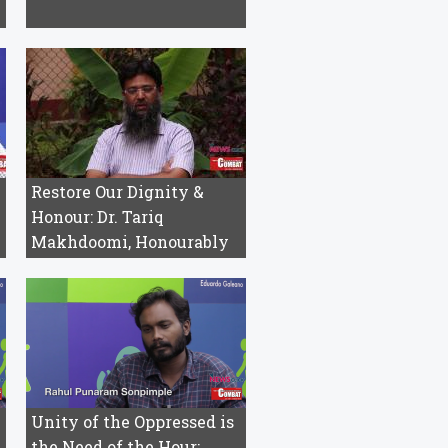
Restore Our Dignity &
Honour: Dr. Tariq
Makhdoomi, Honourably
Discharg...
Unity of the Oppressed is
the Need of the Hour: