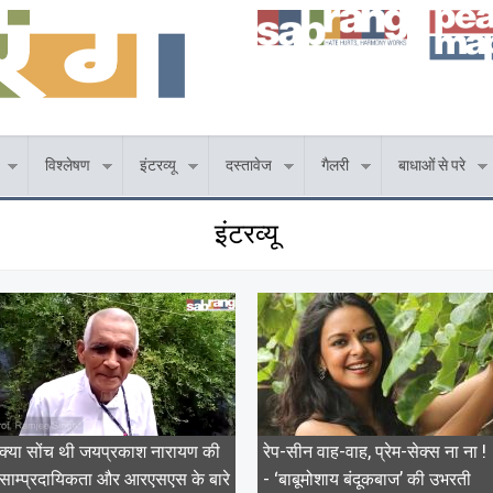
विश्लेषण
इंटरव्यू
दस्तावेज
गैलरी
बाधाओं से परे
इंटरव्यू
क्या सोंच थी जयप्रकाश नारायण की
रेप-सीन वाह-वाह, प्रेम-सेक्स ना ना !
साम्प्रदायिकता और आरएसएस के बारे
- ‘बाबूमोशाय बंदूकबाज’ की उभरती