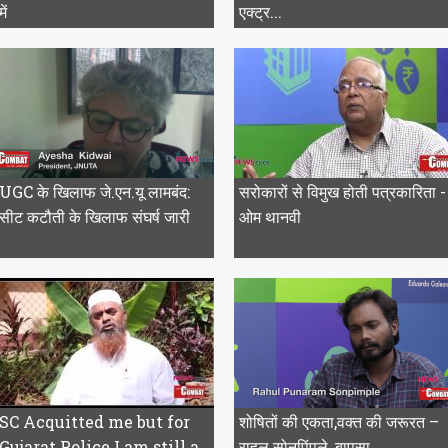
में
एक्ट्र...
UGC के खिलाफ जे.एन.यू लामबंद:
सरोकारों से विमुख होती पत्रकारिता -
सीट कटौती के खिलाफ संघर्ष जारी
ओम थानवी
SC Acquitted me but for
शोषितों की एकता,वक्त की जरूरत –
Gujarat Police I am still a
राहुल सोनपिंपले, बापसा