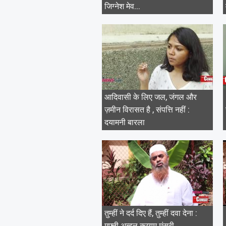
जिग्नेश मेव...
आदिवासी के लिए जल, जंगल और
ज़मीन विरासत है , संपत्ति नहीं :
दयामनी बारला
तुम्हीं ने दर्द दिए हैं, तुम्हीं दवा देना :
मुफ़्ती अब्दुल क़य्यूम मंसूरी