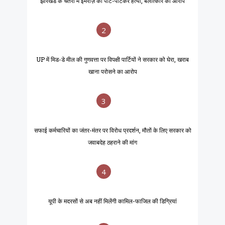
झारखंड के चतरा में इमरोज़ की पीट-पीटकर हत्या, बलात्कार का आरोप
2
UP में मिड-डे मील की गुणवत्ता पर विपक्षी पार्टियों ने सरकार को घेरा, खराब
खाना परोसने का आरोप
3
सफाई कर्मचारियों का जंतर-मंतर पर विरोध प्रदर्शन, मौतों के लिए सरकार को
जवाबदेह ठहराने की मांग
4
यूपी के मदरसों से अब नहीं मिलेंगी कामिल-फाजिल की डिग्रियां