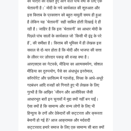
की यात्रा को देखते हुए आने वाले पांच वर्षों के लिए एक
चेतावनी है।` मोदी के नये कार्यकाल की शुरुआत और
इस किताब के प्रकाशन को बहुत मामूली समय ही हुआ
है लेकिन यह `चेतावनी` सही साबित होती दिखाई दे ही
रही है। जाहिर है कि इस `चेतावनी` का आधार मोदी के
पिछले पांच सालों के कार्यकाल जो `किसी भी द्वंद्व के परे
है`, की समीक्षा है। किताब की भूमिका में ही लेखक इस
सवाल से दो-चार होता है कि मोदी और भाजपा की सत्ता
के लीवर पर ज़ोरदार पकड़ की वजह क्या है।
आरएसएस का नेटवर्क, मीडिया का आत्मसमर्पण, सोशल
मीडिया का दुरुपयोग, पैसे का अंधाधुंध इस्तेमाल,
कॉरपोरेट और फ़ासिज़्म में गठजोड़, विपक्ष के आधे-अधूरे
गठबंधन आदि वजहों को गिनाते हुए भी लेखक के लिए
गुत्थी है कि आख़िर `जीवन और आजीविका जैसी
आधारभूत बातें इन चुनावों में मुद्दा क्यों नहीं बन पाईं।
ऐसा क्यों है कि सामान्य और सभ्य लोगों के लिए भी
हिन्दुत्व के ठगों और ठेकेदारों की कट्टरता और क्रूरता
बेमानी हो गई है? आज आक्रामक और मर्दवादी
कट्टरवाद हमारे समाज के लिए एक सामान्य सी बात क्यों