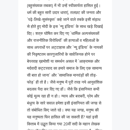
(बहुसंख्यक तबका) में भी उन्हें स्वीकार्यता हासिल हुई।
धर्म की बहुत सारी उदार धाराएं, तलछट की जनता और
`पढ़े-लिखे-सुसंस्कृत` कहे जाने वाले तबके इसी संड़ाध
से होते हुए मोदी के इस `न्यू इंडिया` के साथ खड़े दिखाई
दिए। शत्रु घोषित कर दिए गए `धार्मिक अल्पसंख्यकों
और राजनीतिक विरोधियों` की हत्याओं व महिलाओं के
साथ अपराधों पर अट्टाहास और `न्यू इंडिया` के नायकों
की निकृष्टतम कारगुजारियों के सार्वजिनक होने पर
बेपरवाह ख़ामोशी या समर्थन असल में `आक्रामक और
मर्दवादी कट्टरवाद का हमारे समाज के लिए एक सामान्य
सी बात हो जाना` और `सामाजिक मानदंड़ों की तोड़-
फोड़` ही तो है। जैसे मनुष्य में पूरी तरह नये आनुवांशिक
बदलाव पैदा कर दिए गए हों। जैसे कि इंसानियत कभी
कोई मूल्य रहा ही न हो। न्याय और बराबरी, प्रेम और
बंधुत्व के सारे सवाल हमेशा इसी इंसानियत की जगह से
तो संबोधित किए जाते रहे। क्या यह जगह, मनुष्य की
यह मनुष्यता फिर हासिल की जा सकती है? यहां इसी
किताब में उद्धृत किया गया 20वीं सदी के महान लेखक