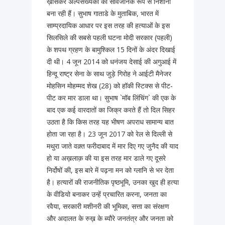
ख़ासकर अल्पसंख्यकों को सार्वजनिक रूप से निशाना
बना रही हैं। सुभाष गाताडे के मुताबिक, भारत में
साम्प्रदायिक आधार पर इस तरह की हत्याओं के इस
सिलसिले की सबसे पहली घटना मोदी सरकार (पहली)
के शपथ ग्रहण के बामुश्किल 15 दिनों के अंदर दिखाई
दी थी। 4 जून 2014 को धनंजय देसाई की अगुआई में
हिन्दू राष्ट्र सेना के साथ जुड़े गिरोह ने आईटी मैनेजर
मोहसिन मोहम्मद शेख (28) को हॉकी स्टिक्स से पीट-
पीट कर मार डाला था। सुभाष `मॉब लिंचिंग` की एक के
बाद एक कई वारदातों का जिक्र करते हैं तो दिल सिहर
उठता है कि किस तरह यह भीषण अपराध सामान्य बात
होता जा रहा है। 23 जून 2017 को रेल से दिल्ली से
मथुरा जाते वक़्त फरीदाबाद में मार दिए गए जुनैद की याद
हो या अख़लाक़ की या इस तरह मार डाले गए दूसरे
निर्दोषों की, इस बारे में पढ़ना मन को ग्लानि से भर देता
है। हत्यारों की राजनीतिक पृष्ठभूमि, उनका खुद ही हत्या
के वीडियो बनाकर उन्हें प्रचारित करना, जनता का
रवैया, सरकारी मशीनरी की भूमिका, सत्ता का संरक्षण
और अदालत के रुख़ के ब्यौरे जनतंत्र और जनता को