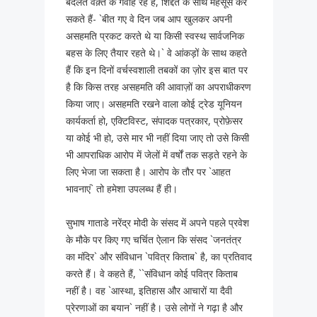
बदलते वक़्त के गवाह रहे हैं, शिद्दत के साथ महसूस कर
सकते हैं- `बीत गए वे दिन जब आप खुलकर अपनी
असहमति प्रकट करते थे या किसी स्वस्थ सार्वजनिक
बहस के लिए तैयार रहते थे।` वे आंकड़ों के साथ कहते
हैं कि इन दिनों वर्चस्वशाली तबकों का ज़ोर इस बात पर
है कि किस तरह असहमति की आवाज़ों का अपराधीकरण
किया जाए। असहमति रखने वाला कोई ट्रेड यूनियन
कार्यकर्ता हो, एक्टिविस्ट, संपादक पत्रकार, प्रोफ़ेसर
या कोई भी हो, उसे मार भी नहीं दिया जाए तो उसे किसी
भी आपराधिक आरोप में जेलों में वर्षों तक सड़ते रहने के
लिए भेजा जा सकता है। आरोप के तौर पर `आहत
भावनाएं` तो हमेशा उपलब्ध हैं ही।
सुभाष गाताडे नरेंद्र मोदी के संसद में अपने पहले प्रवेश
के मौके पर किए गए चर्चित ऐलान कि संसद `जनतंत्र
का मंदिर` और संविधान `पवित्र किताब` है, का प्रतिवाद
करते हैं। वे कहते हैं, ``संविधान कोई पवित्र किताब
नहीं है। वह `आस्था, इतिहास और आचारों या दैवी
प्रेरणाओं का बयान` नहीं है। उसे लोगों ने गढ़ा है और