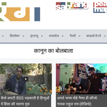
विश्लेषण
इंटरव्यू
दस्तावेज
गैलरी
बाधाओं से परे
कानून का बोलबाला
कैसे कपटी RSS भड़काती है हिन्दुओं
अगले जनम मोहे गैय्या ही कीजो:
में हिंसा की भावना मुस
गायक राहुल राम (वीडियो)