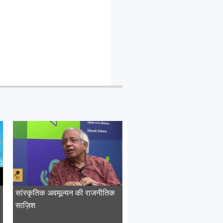
सांस्कृतिक अवमूल्यन की राजनीतिक
साज़िश