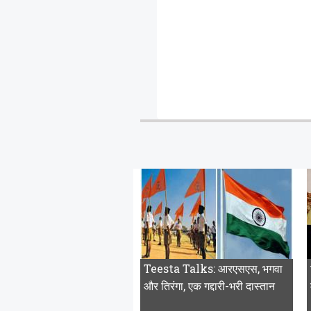
Teesta Talks: आरएसएस, भगवा
और तिरंगा, एक गद्दारी-भरी दास्तान