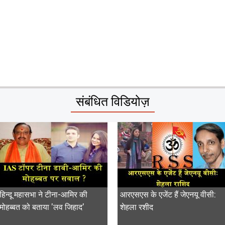
संबंधित विडियोज़
हिन्दू महासभा ने टीना-आमिर की
आरएसएस के एजेंट हैं जेएनयू वीसी:
मोहब्बत को बताया 'लव जिहाद'
शेहला रशीद